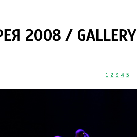
РЕЯ 2008 / GALLERY
1
2
3
4
5