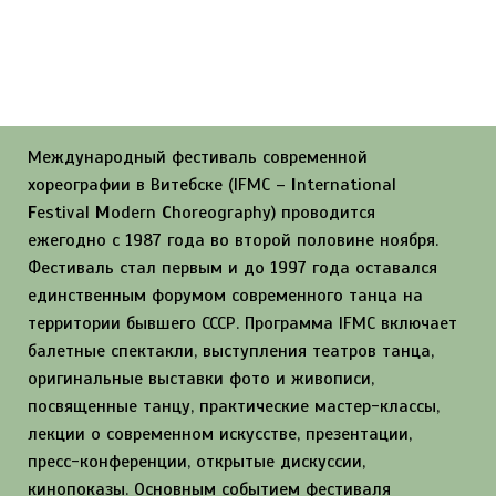
ДАТА:
18-23 НОЯБРЯ, 2019
МЕСТО ПРОВЕДЕНИЯ:
ВИТЕБСК, МИНСК (РЕСПУБЛИКА
БЕЛАРУСЬ)
Международный фестиваль современной
хореографии в Витебске (IFMC –
I
nternational
F
estival
M
odern
C
horeography) проводится
ежегодно с 1987 года во второй половине ноября.
Фестиваль стал первым и до 1997 года оставался
единственным форумом современного танца на
территории бывшего СССР. Программа IFMC включает
балетные спектакли, выступления театров танца,
оригинальные выставки фото и живописи,
посвященные танцу, практические мастер-классы,
лекции о современном искусстве, презентации,
пресс-конференции, открытые дискуссии,
кинопоказы. Основным событием фестиваля