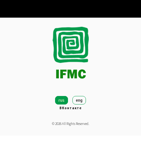
rus
eng
ВКонтакте
©
2026
All Rights Reserved.