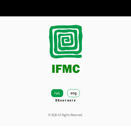
rus
eng
ВКонтакте
©
2026
All Rights Reserved.