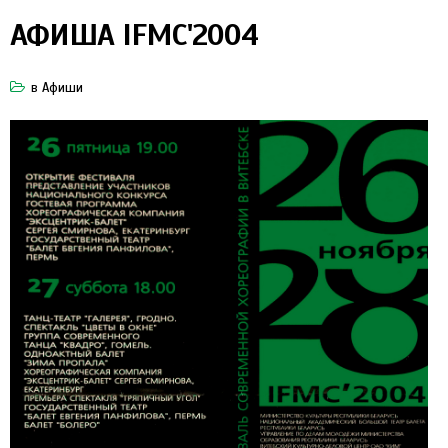
АФИША IFMC'2004
в
Афиши