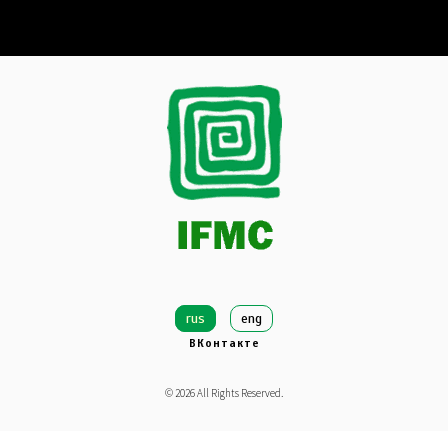
rus
eng
ВКонтакте
©
2026
All Rights Reserved.