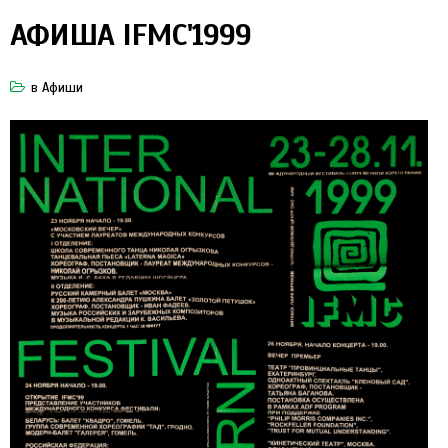
АФИША IFMC'1999
в
Афиши