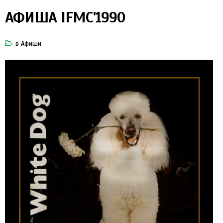
АФИША IFMC'1990
в
Афиши