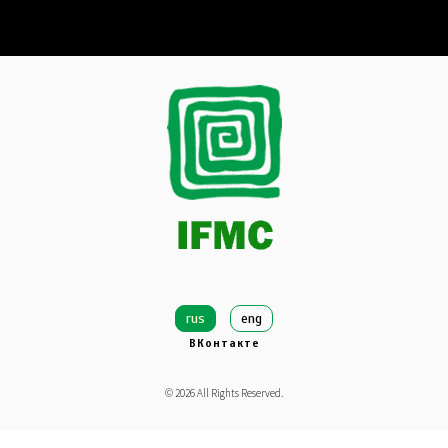
rus
eng
ВКонтакте
©
2026
All Rights Reserved.