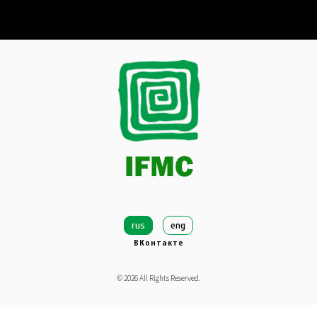
rus
eng
ВКонтакте
©
2026
All Rights Reserved.