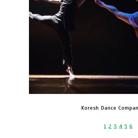
Koresh Dance Compan
1
2
3
4
5
6